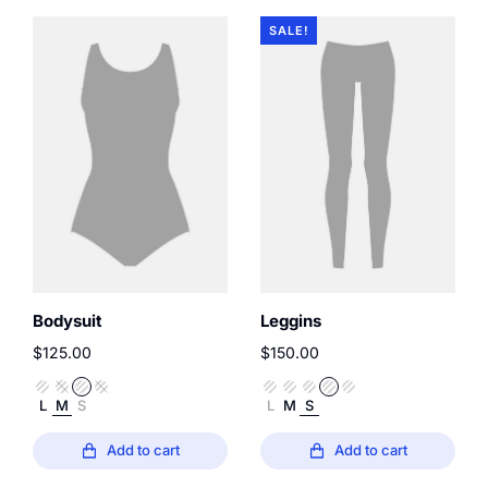
SALE!
Bodysuit
Leggins
$
125.00
$
150.00
L
M
S
L
M
S
Add to cart
Add to cart