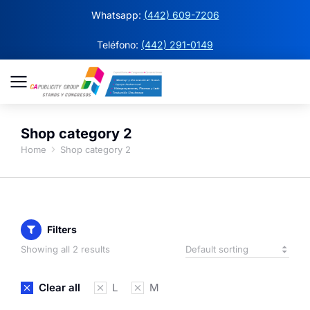
Whatsapp:
(442) 609-7206
Teléfono:
(442) 291-0149
Shop category 2
Home
Shop category 2
You are here:
Filters
Showing all 2 results
Clear all
L
M