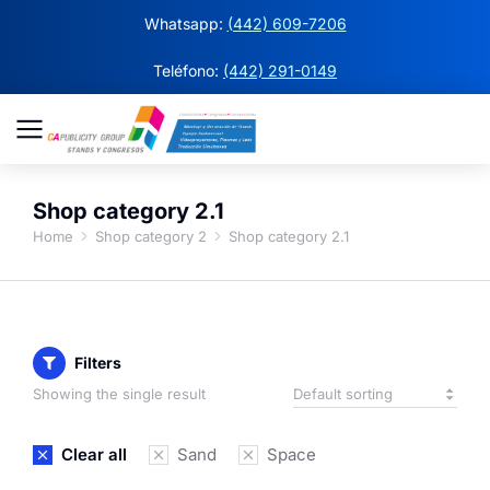
Whatsapp:
(442) 609-7206
Teléfono:
(442) 291-0149
Shop category 2.1
Home
Shop category 2
Shop category 2.1
You are here:
Filters
Showing the single result
Clear all
Sand
Space