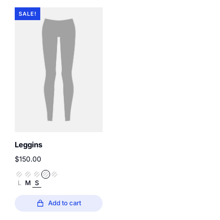
SALE!
Leggins
$
150.00
L
M
S
Add to cart