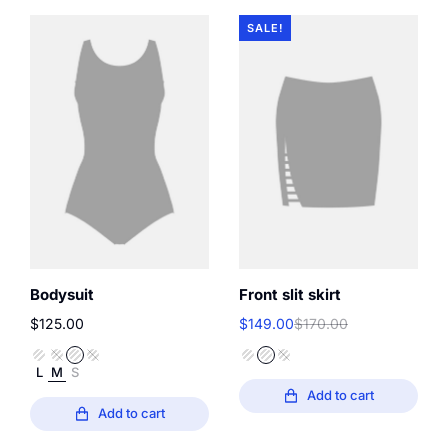
SALE!
Bodysuit
Front slit skirt
$
125.00
$
149.00
$
170.00
L
M
S
Add to cart
Add to cart