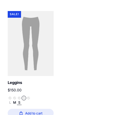
SALE!
Leggins
$
150.00
L
M
S
Add to cart