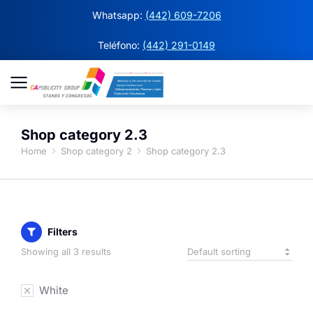
Whatsapp:
(442) 609-7206
Teléfono:
(442) 291-0149
Shop category 2.3
Home
Shop category 2
Shop category 2.3
You are here:
Filters
Showing all 3 results
White