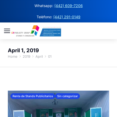
Whatsapp:
(442) 609-7206
Teléfono:
(442) 291-0149
April 1, 2019
Home
2019
April
01
You are here:
Renta de Stands Publicitarios
Sin categorizar