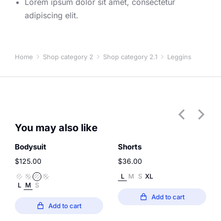
Lorem ipsum dolor sit amet, consectetur
adipiscing elit.
Home
Shop category 2
Shop category 2.1
Leggins
You are here:
You may also like
Bodysuit
Shorts
$
125.00
$
36.00
L
M
S
XL
L
M
S
Add to cart
Add to cart