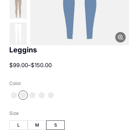
Leggins
$
99.00
–
$
150.00
Color
Size
L
M
S